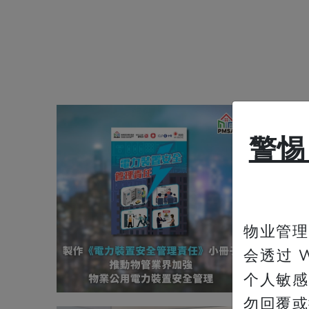
2026-
警惕冒
制作
理责
管业
力装
物业管理
未然
会透过 
个人敏感
勿回覆或