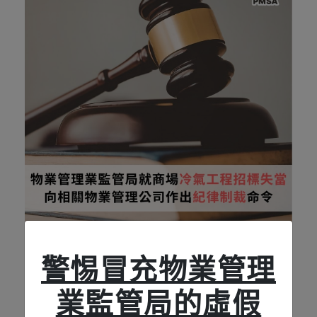
2026-06-17
警惕冒充物業管理
物業管理業監管局就商場冷氣工程招標失當
向相關物業管理公司作出紀律制裁命令
業監管​​​​​​​局的虛假