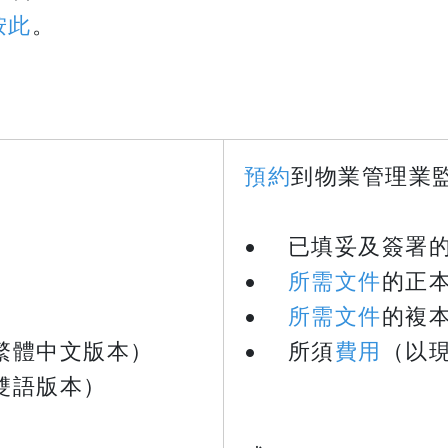
按此
。
預約
到物業管理業
• 已填妥及簽署
•
所需文件
的正
•
所需文件
的複
繁體中文版本）
• 所須
費用
（以
雙語版本）