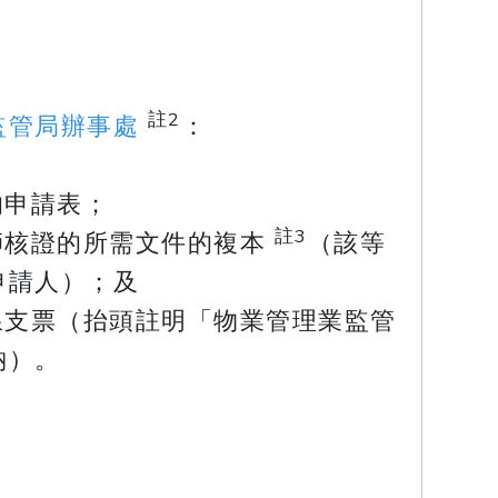
註2
監管局辦事處
：
的申請表；
註3
師核證的所需文件的複本
（該等
申請人）；及
線支票（抬頭註明「物業管理業監管
納）。