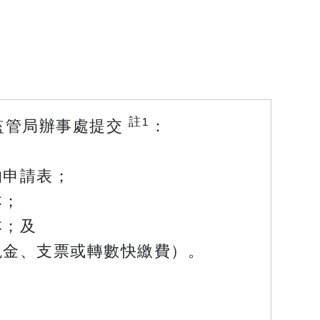
註1
監管局辦事處提交
：
的申請表；
本；
本；及
現金、支票或轉數快繳費）。