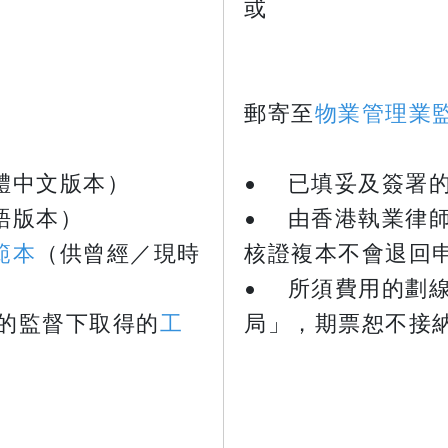
或
​​​​​​​郵寄至
物業管理業
體中文版本）
• 已填妥及簽署
語版本）
• 由香港執業律
範本
（供曾經／現時
核證複本不會退回
• 所須費用的劃
）的監督下取得的
工
局」，期票恕不接