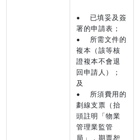
• 已填妥及簽
署的申請表；
• 所需文件的
複本（該等核
證複本不會退
回申請人）；
及
• 所須費用的
劃線支票（抬
頭註明「物業
管理業監管
局」，期票恕