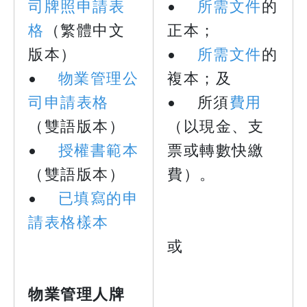
司牌照申請表
•
所需文件
的
格
（繁體中文
正本；
版本）
•
所需文件
的
•
物業管理公
複本；及
司申請表格
• 所須
費用
（雙語版本）
（以現金、支
•
授權書範本
票或轉數快繳
（雙語版本）
費）。
•
已填寫的申
請表格樣本
或
物業管理人牌