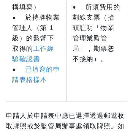
構填寫）
• 所須費用的
• 於持牌物業
劃線支票（抬
管理人（第 1
頭註明「物業
級）的監督下
管理業監管
取得的
工作經
局」，期票恕
驗確認書
不接納）。
•
已填寫的申
請表格樣本
申請人於申請表中應已選擇透過郵遞收
取牌照或於監管局辦事處領取牌照。如