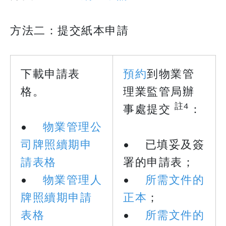
方法二：提交紙本申請
下載申請表
預約
到物業管
格。
理業監管局辦
註4
事處提交
：
•
物業管理公
司牌照續期申
• 已填妥及簽
請表格
署的申請表；
•
物業管理人
•
所需文件的
牌照續期申請
正本
；
表格
•
所需文件的