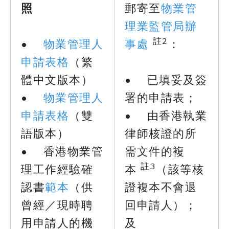
照
郵寄至
物業管
理業監管局辦
註2
•
物業管理人
事處
：
申請表格
（繁
體中文版本）
• 已填妥及簽
•
物業管理人
署的申請表；
申請表格
（雙
• 由香港執業
語版本）
律師核證的所
• 香港物業管
需文件的複
註3
理工作經驗確
本
（該等核
認書
範本
（供
證複本不會退
曾經／現時聘
回申請人）；
用申請人的機
及