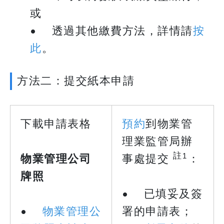
或
• 透過其他繳費方法，詳情請
按
此
。
方法二：提交紙本申請
下載申請表格
預約
到物業管
理業監管局辦
註1
物業管理公司
事處提交
：
牌照
• 已填妥及簽
•
物業管理公
署的申請表；