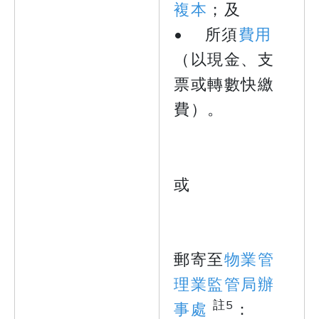
複本
；及
• 所須
費用
（以現金、支
票或轉數快繳
費）。
或
郵寄至
物業管
理業監管局辦
註5
事處
：