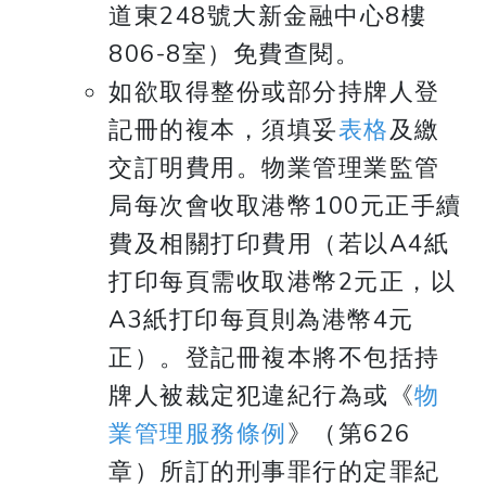
道東248號大新金融中心8樓
806-8室）免費查閱。
如欲取得整份或部分持牌人登
記冊的複本，須填妥
表格
及繳
交訂明費用。物業管理業監管
局每次會收取港幣100元正手續
費及相關打印費用（若以A4紙
打印每頁需收取港幣2元正，以
A3紙打印每頁則為港幣4元
正）。登記冊複本將不包括持
牌人被裁定犯違紀行為或《
物
業管理服務條例
》（第626
章）所訂的刑事罪行的定罪紀