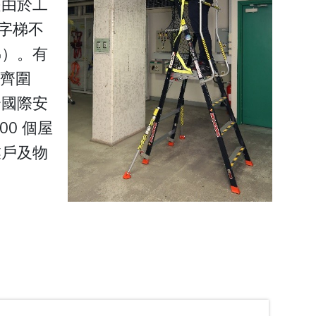
是由於工
字梯不
睇）。有
有齊圍
合國際安
0 個屋
業戶及物