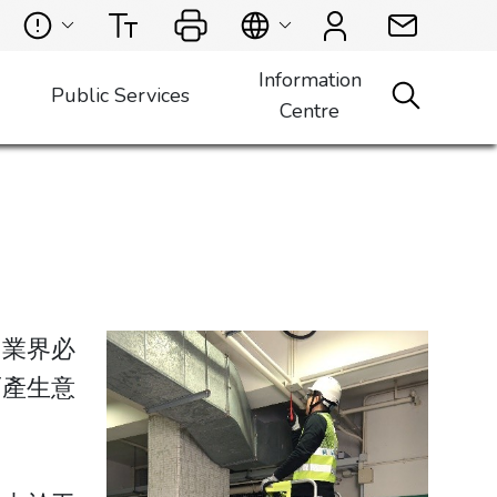
Information
Public Services
Centre
，業界必
而產生意