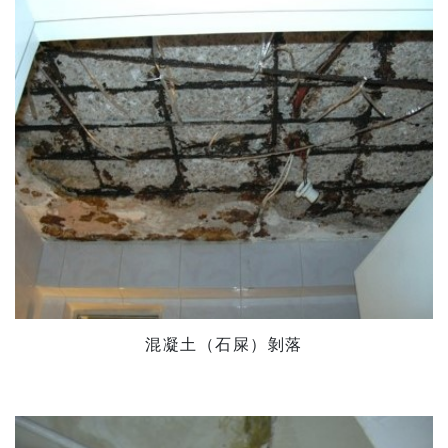
混凝土（石屎）剝落