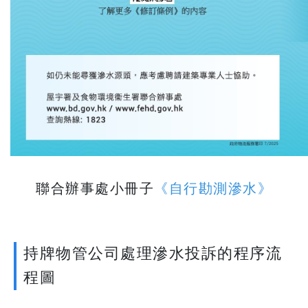
聯合辦事處小冊子
《自行勘測滲水》
持牌物管公司處理滲水投訴的程序流
程圖