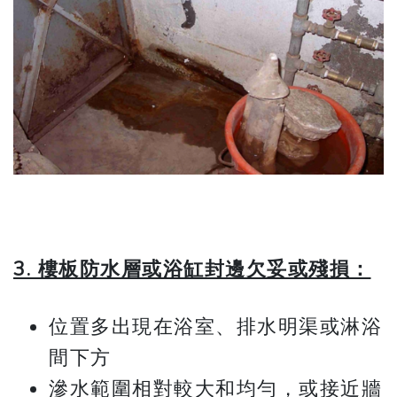
3. 樓板防水層或浴缸封邊欠妥或殘損：
位置多出現在浴室、排水明渠或淋浴
間下方
滲水範圍相對較大和均勻，或接近牆