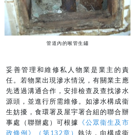
管道內的喉管生鏽
妥善管理和維修私人物業是業主的責
任。若物業出現滲水情況，有關業主應
先透過溝通合作，安排檢查及查找滲水
源頭，並進行所需維修。如滲水構成衞
生妨擾，食環署及屋宇署合組的聯合辦
事處（聯辦處）可根據
《公眾衞生及市
政條例》（第132章）
執法，向構成衞