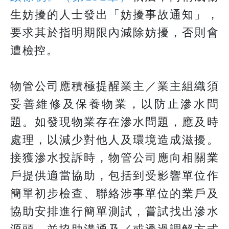
生妨擾的人士發出「妨擾事故通知」，
要求其於指明期限內減除妨擾，否則會
遭檢控。
物管公司應積極提醒業主／業主組織須
妥善維修及保養物業，以防止滲水問
題。如發現物業存在滲水問題，應及時
處理，以減少對他人及環境造成滋擾。
接獲滲水投訴時，物管公司應向相關業
戶提供適當協助，包括到受影響單位作
簡單初步檢查、聯絡涉事單位的業戶及
協助安排進行簡單測試，嘗試找出滲水