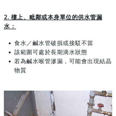
2. 樓上、毗鄰或本身單位的供水管漏
水：
食水／鹹水管破損或接駁不當
該範圍可處於長期滴水狀態
若為鹹水喉管滲漏，可能會出現結晶
物質