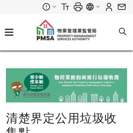
清楚界定公用垃圾收
集點