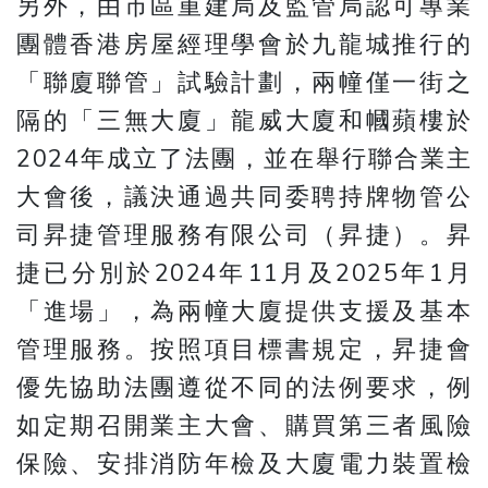
另外，由市區重建局及監管局認可專業
團體香港房屋經理學會於九龍城推行的
「聯廈聯管」試驗計劃，兩幢僅一街之
隔的「三無大廈」龍威大廈和幗蘋樓於
2024年成立了法團，並在舉行聯合業主
大會後，議決通過共同委聘持牌物管公
司昇捷管理服務有限公司（昇捷）。昇
捷已分別於2024年11月及2025年1月
「進場」，為兩幢大廈提供支援及基本
管理服務。按照項目標書規定，昇捷會
優先協助法團遵從不同的法例要求，例
如定期召開業主大會、購買第三者風險
保險、安排消防年檢及大廈電力裝置檢