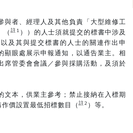
參與者、經理人及其他負責「大型維修工
註1
」（
））的人士須就提交的標書中涉及
，以及其與提交標書的人士的關連作出申
的顯眼處展示申報通知，以通告業主。相
出席管委會會議／參與採購活動，及須於
的文本，供業主參考；禁止接納在入標期
註2
購作價設置最低招標數目（
）等。