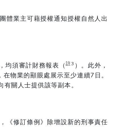
團體業主可藉授權通知授權自然人出
註3
何，均須審計財務報表（
）。此外，
，在物業的顯眼處展示至少連續7日。
向有關人士提供該等副本。
，《修訂條例》除增設新的刑事責任