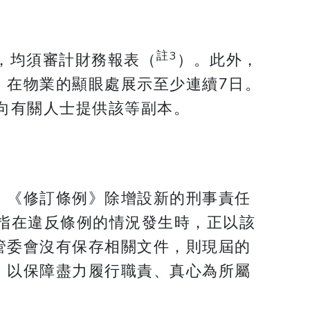
註3
何，均須審計財務報表（
）。此外，
，在物業的顯眼處展示至少連續7日。
向有關人士提供該等副本。
，《修訂條例》除增設新的刑事責任
指在違反條例的情況發生時，正以該
管委會沒有保存相關文件，則現屆的
，以保障盡力履行職責、真心為所屬