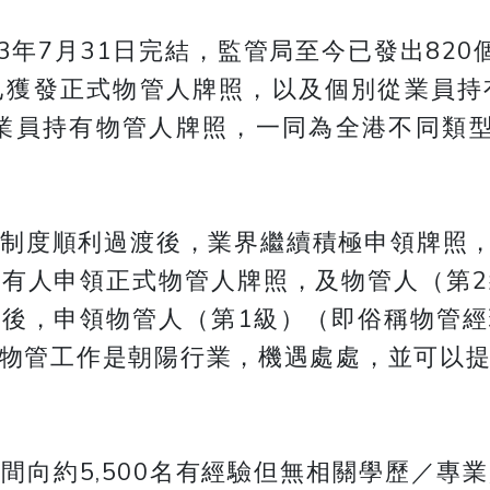
年7月31日完結，監管局至今已發出820個
已獲發正式物管人牌照，以及個別從業員持
從業員持有物管人牌照，一同為全港不同類型
制度順利過渡後，業界繼續積極申領牌照，
有人申領正式物管人牌照，及物管人（第
後，申領物管人（第1級）（即俗稱物管
物管工作是朝陽行業，機遇處處，並可以
間向約5,500名有經驗但無相關學歷／專