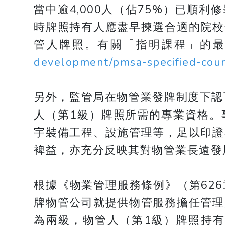
當中逾4,000人（佔75%）已
時牌照持有人應盡早揀選合適的院校
管人牌照。有關「指明課程」的
development/pmsa-specified-cou
另外，監管局在物管業發牌制度下認
人（第1級）牌照所需的專業資格。
宇裝備工程、設施管理等，足以印證
裨益，亦充分反映其對物管業長遠發
根據《物業管理服務條例》（第62
牌物管公司就提供物管服務擔任管理
為兩級，物管人（第1級）牌照持