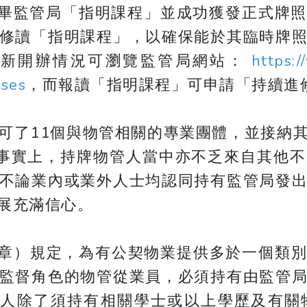
順利修畢監管局「指明課程」並成功獲發正式牌
修讀「指明課程」，以確保能於其臨時牌
最新開辦情況可瀏覽監管局網站：
https:/
rses
，而報讀「指明課程」可申請「持續進
可了11個與物管相關的專業團體，並接納
事實上，持牌物管人當中亦不乏來自其他
不論業內或業外人士均認同持有監管局發
展充滿信心。
6章）規定，為有公契物業提供多於一個類
監督角色的物管從業員，必須持有由監管
有人除了須持有相關學士或以上學歷及有關