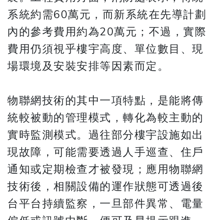
系統約需60萬元，而新系統在先導計劃
內的參考費用約為20萬元；不過，實際
費用仍須視乎樓宇高度、單位數目、現
場環境及安裝安排等因素而定。
物聯網技術的其中一項特點，是能將傳
統較被動的管理模式，轉化為較主動的
實時監測模式。過往部分樓宇設施如出
現故障，可能需要透過人手巡查、住戶
通知或定期檢查才被發現；應用物聯網
技術後，相關設備的運作狀態可透過後
台平台持續監察，一旦部件異常、電量