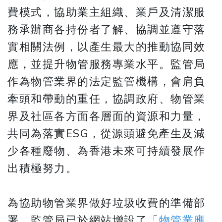
費模式，協助業主組織、業戶及清潔服
務承辦商各持份者了解、協調並遵守落
實相關法例，以產生最大的推動協同效
應，並提升物管服務專業水平。監管局
作為物管業界的法定監管機構，會肩負
牽頭和帶動的重任，協調政府、物管業
界及社區各方面各層面的資源和力量，
共同為落實ESG，從源頭避免產生及減
少各種廢物、為香港未來可持續發展作
出積極努力。
為協助物管業界做好垃圾收費的準備部
署，監管局已於網站增設了「
物管業應