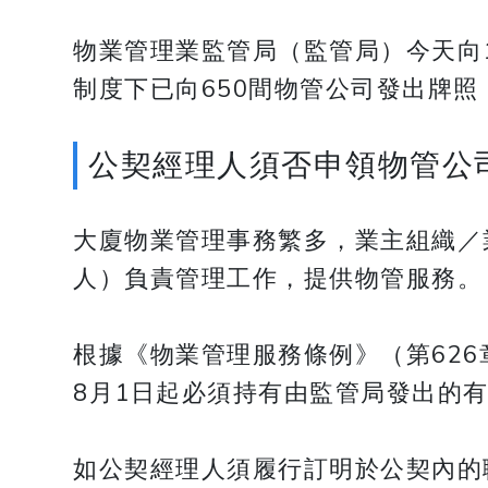
物業管理業監管局（監管局）今天向
制度下已向650間物管公司發出牌照
公契經理人須否申領物管公
大廈物業管理事務繁多，業主組織／
人）負責管理工作，提供物管服務。
根據《物業管理服務條例》（第626
8月1日起必須持有由監管局發出的
如公契經理人須履行訂明於公契內的