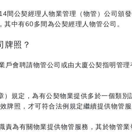
14間公契經理人物業管理（物管）公司頒
，其中有60多間為公契經理人物管公司。
司牌照？
業戶會聘請物管公司或由大廈公契指明管理
章）規定，為有公契物業提供多於一個類別訂
有效牌照，才可符合法例規定繼續提供物管
職責為有關物業提供物管服務，其於物管業