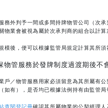
服務外判予一間或多間持牌物管公司（次承
關物業會被視為屬於次承判商的組合以計算
規模後，便可以根據監管局規定計算其所須
保物管服務於發牌制度過渡期後不
業戶／物管服務用家必須留意為其所屬有公
（如有），是否均已根據法例持有由監管局
站查閱登記冊
確認其所屬物業的公契經理人