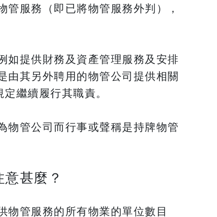
物管服務（即已將物管服務外判），
例如提供財務及資產管理服務及安排
是由其另外聘用的物管公司提供相關
規定繼續履行其職責。
為物管公司而行事或聲稱是持牌物管
注意甚麼？
供物管服務的所有物業的單位數目