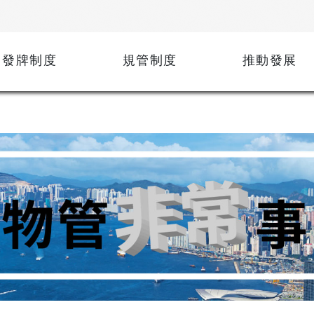
發牌制度
規管制度
推動發展