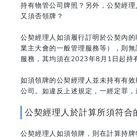
持有物管公司牌照？另外，公契經理
又須否領牌？
公契經理人如須履行訂明於公契內的
業主大會的一般管理服務等），則無
服務，其均須在2023年8月1日起
如須領牌的公契經理人並未持有有效
公司。如違反上述規定，一經定罪，最
公契經理人於計算所須符合
公契經理人如須領牌，則在計算持牌