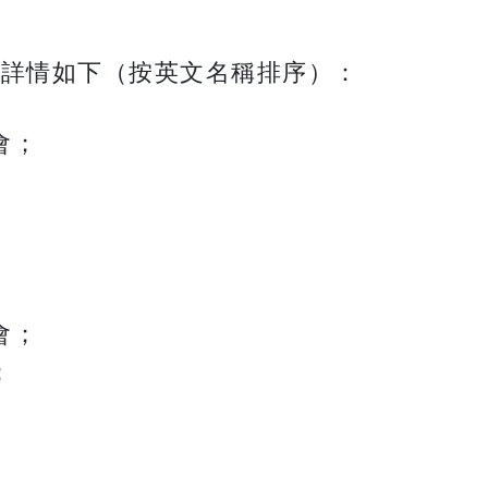
，詳情如下（按英文名稱排序）：
會；
會；
；