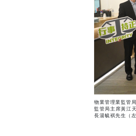
物業管理業監管局
監管局主席黃江
長湯毓褀先生（