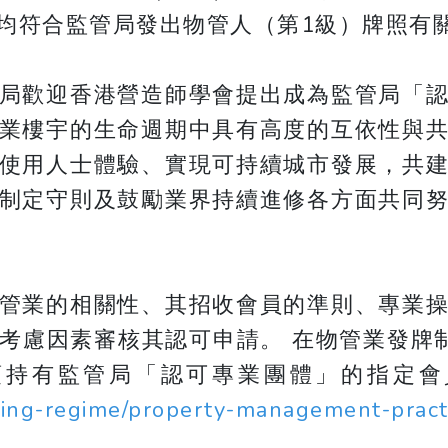
均符合監管局發出物管人（第1級）牌照有
局歡迎香港營造師學會提出成為監管局「
業樓宇的生命週期中具有高度的互依性與
使用人士體驗、實現可持續城市發展，共
制定守則及鼓勵業界持續進修各方面共同
管業的相關性、其招收會員的準則、專業
考慮因素審核其認可申請。 在物管業發牌
須持有監管局「認可專業團體」的指定會
sing-regime/property-management-practi