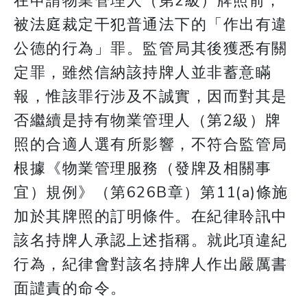
在申請物業管理人（第2級）牌照前，
被法庭裁定干犯普通法下的「作出有違
公德的行為」罪。監管局其後獲悉有關
定罪，雖然信納該持牌人並非蓄意瞞
報，惟該罪行涉及不誠實，因而對其是
否繼續是持有物業管理人（第2級）牌
照的合適人選有所影響，不符合監管局
根據《物業管理服務（發牌及相關事
宜）規例》（第626B章）第11(a)條施
加於其牌照的訂明條件。在紀律聆訊中
該名持牌人承認上述指稱。就此項違紀
行為，紀律會對該名持牌人作出嚴厲書
面譴責的命令。