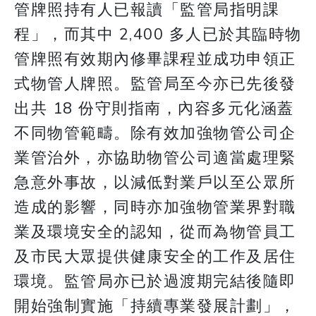
管牌照持有人已報讀「監管局指明課
程」，而其中 2,400 多人已於其臨時物
管牌照有效期內修畢課程並成功申領正
式物管人牌照。監管局至今亦已先後發
出共 18 份守則指南，內容多元化涵蓋
不同物管範疇。除有效加強物管公司企
業管治外，亦協助物管公司適當處理緊
急意外事故，以減低對業戶以至公眾所
造成的影響，同時亦加強物管業界對職
業及環境安全的認知，從而為物管員工
及市民大眾提供健康安全的工作及居住
環境。監管局亦已於過渡期完結後隨即
開始強制實施「持續專業發展計劃」，