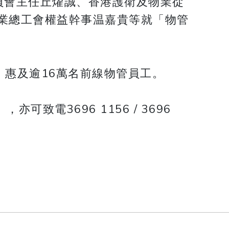
員會主任丘燿誠、香港護衛及物業從
業總工會權益幹事温嘉貴等就「物管
，惠及逾16萬名前線物管員工。
亦可致電3696 1156 / 3696