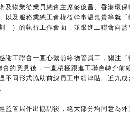
衛及物業從業員總會主席麥億昌、香港環保
，以及服務業總工會權益幹事温嘉貴等就「
劃」）的執行工作會面，並跟進工聯會向監
感謝工聯會一直心繫前線物管員工，關注『
聯會的意見後，一直積極跟進工聯會轉介前
過不同形式協助前線員工申領津貼。近九成
。」
經監管局作出協調後，絕大部分均同意為外