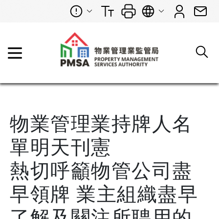
物業管理業持牌人名
單明天刊憲
熱切呼籲物管公司盡
早領牌 業主組織盡早
了解及關注所聘用的