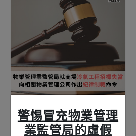
2026-06-17
警惕冒充物業管理
物業管理業監管局就商場冷氣工程招標失當
向相關物業管理公司作出紀律制裁命令
業監管​​​​​​​局的虛假