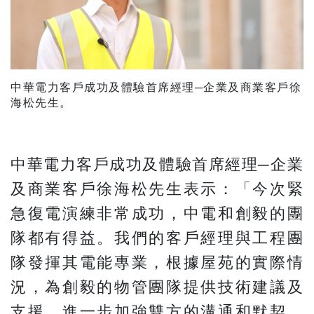
中華電力客戶成功及體驗首席經理─企業及商業客戶徐
海松先生。
中華電力客戶成功及體驗首席經理─企業
及商業客戶徐海松先生表示：「今次緊
急復電演練非常成功，中電和創毅的團
隊都有得益。我們的客戶經理與工程團
隊發揮其電能專業，根據屋苑的實際情
況，為創毅的物管團隊提供技術建議及
支援，進一步加強雙方的溝通和默契，