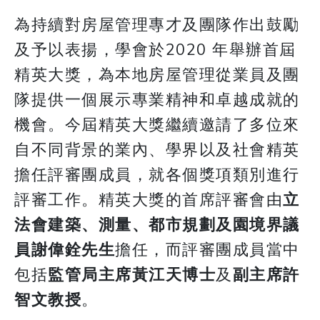
為持續對房屋管理專才及團隊作出鼓勵
及予以表揚，學會於2020 年舉辦首屆
精英大獎，為本地房屋管理從業員及團
隊提供一個展示專業精神和卓越成就的
機會。今屆精英大獎繼續邀請了多位來
自不同背景的業內、學界以及社會精英
擔任評審團成員，就各個獎項類別進行
評審工作。精英大獎的首席評審會由
立
法會建築、測量、都市規劃及園境界議
員謝偉銓先生
擔任，而評審團成員當中
包括
監管局主席黃江天博士
及
副主席許
智文教授
。