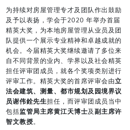
为持续对房屋管理专才及团队作出鼓励
及予以表扬，学会于2020 年举办首届
精英大奖，为本地房屋管理从业员及团
队提供一个展示专业精神和卓越成就的
机会。今届精英大奖继续邀请了多位来
自不同背景的业内、学界以及社会精英
担任评审团成员，就各个奖项类别进行
评审工作。精英大奖的首席评审会由
立
法会建筑、测量、都市规划及园境界议
员谢伟銓先生
担任，而评审团成员当中
包括
监管局主席黄江天博士
及
副主席许
智文教授
。