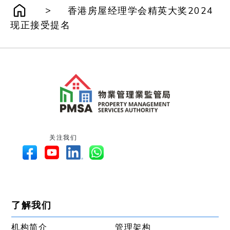
>
香港房屋经理学会精英大奖2024
现正接受提名
关注我们
了解我们
机构简介
管理架构