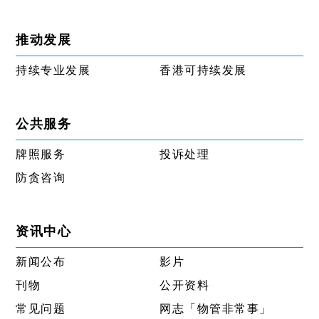
推动发展
持续专业发展
香港可持续发展
公共服务
牌照服务
投诉处理
防贪咨询
资讯中心
新闻公布
影片
刊物
公开资料
常见问题
网志「物管非常事」