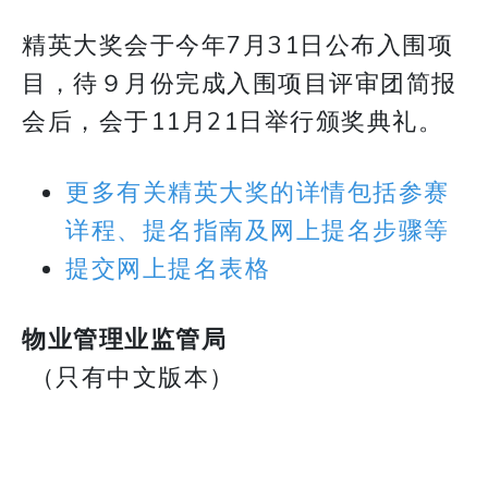
​​​​​​​精英大奖会于今年7月31日公布入围项
目，待９月份完成入围项目评审团简报
会后，会于11月21日举行颁奖典礼。
更多有关精英大奖的详情包括参赛
详程、提名指南及网上提名步骤等
提交网上提名表格
物业管理业监管局
​​​​​​​ （只有中文版本）