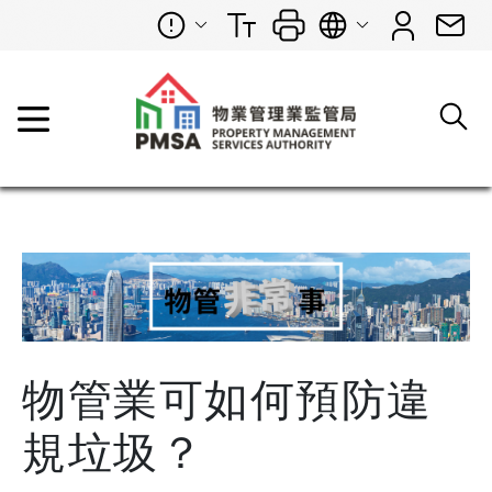
物管業可如何預防違
規垃圾？