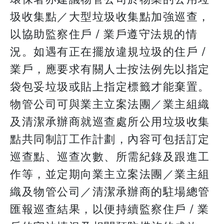
圾收集點／大型垃圾收集點加強巡查，
以協助監察住戶 / 業戶遵守法規的情
況。如遇有正在擺放違規垃圾的住戶 /
業戶，應要求有關人士按法例先以指定
袋包妥垃圾或貼上指定標籤才能棄置。
物管公司可與業主立案法團／業主組織
及清潔承辦商就巡查處所公用垃圾收集
點共同制訂工作計劃，內容可包括訂定
巡查點、巡查次數、所需紀錄及跟進工
作等，並定期向業主立案法團／業主組
織及物管公司／清潔承辦商的駐場總管
匯報巡查結果，以便持續監察住戶 / 業