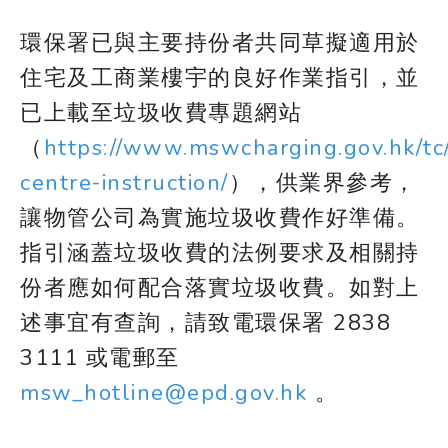
環保署已與主要持份者共同草擬適用於
住宅及工商業樓宇的良好作業指引，並
已上載至垃圾收費專題網站
（
https://www.mswcharging.gov.hk/tc
centre-instruction/
），供業界參考，
讓物管公司為實施垃圾收費作好準備。
指引涵蓋垃圾收費的法例要求及相關持
份者應如何配合落實垃圾收費。如對上
述事宜有查詢，請致電環保署 2838
3111 或電郵至
msw_hotline@epd.gov.hk
。