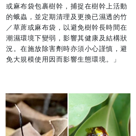
或麻布袋包裹樹幹，捕捉在樹幹上活動
的蛾蟲，並定期清理及更換已濕透的竹
／草蓆或麻布袋，以避免樹幹長時間在
潮濕環境下變弱，影響其健康及結構狀
況。在施放除害劑時亦須小心謹慎，避
免大規模使用因而影響生態環境。」