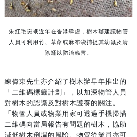
朱紅毛斑蛾近年在香港肆虐，樹木辦建議物管
人員可利用竹、草蓆或麻布袋捕捉其幼蟲及清
除蛹以防治蟲害。
練偉東先生亦介紹了樹木辦早年推出的
「二維碼標籤計劃」，以加深物管人員
對樹木的認識及對樹木護養的關注。
「物管人員或物業用家可透過手機掃描
二維碼向當局報告有問題的樹木，協助
減低樹木倒塌的風險。物管從業員亦可