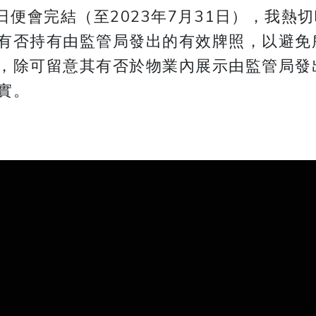
日便會完結（至2023年7月31日），我
有否持有由監管局發出的有效牌照，以避免
，除可留意其有否於物業內展示由監管局發
實。