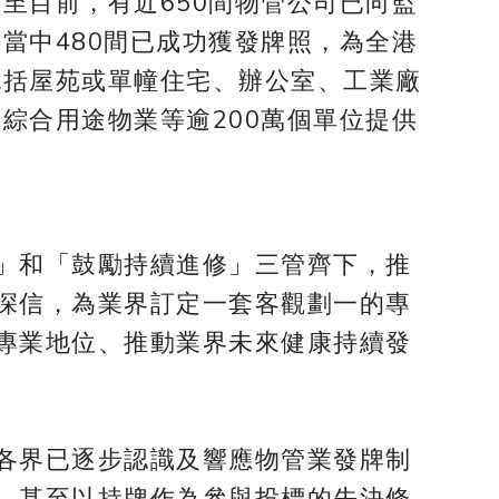
至目前，有近650間物管公司已向監
當中480間已成功獲發牌照，為全港
包括屋苑或單幢住宅、辦公室、工業廠
綜合用途物業等逾200萬個單位提供
」和「鼓勵持續進修」三管齊下，推
深信，為業界訂定一套客觀劃一的專
專業地位、推動業界未來健康持續發
各界已逐步認識及響應物管業發牌制