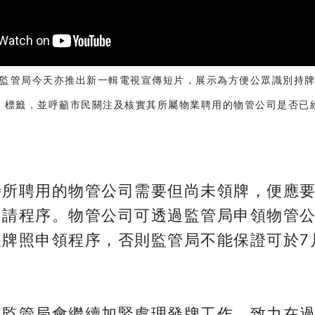
監管局今天亦推出新一輯電視宣傳短片，展示為方便公眾識別持
」標籤，並呼籲市民關注及核實其所屬物業聘用的物管公司是否已
時所聘用的物管公司需要但尚未領牌，便應
請程序。物管公司可透過監管局申領物管公司牌
展牌照申領程序，否則監管局不能保證可於7
，監管局會繼續加緊處理發牌工作，致力在