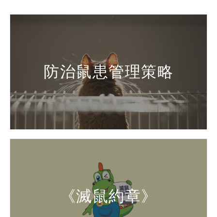
防治鼠患管理策略
《滅鼠約章》