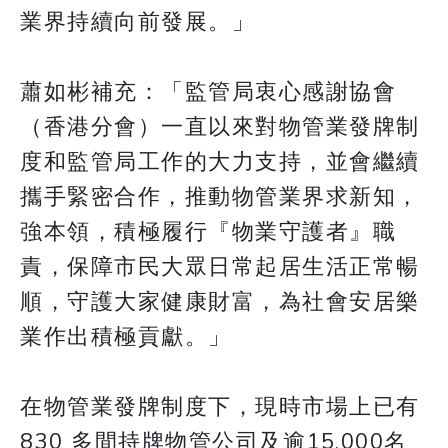
業界持續向前發展。」
蕭如彬補充：「監管局衷心感謝協會
（香港分會）一直以來對物管業發牌制
度和監管局工作的大力支持，並會繼續
攜手緊密合作，推動物管業界求新知，
強本領，積極履行『物業守護者』職
責，保障市民大眾日常起居生活正常暢
順，守護大家健康財富，為社會安居樂
業作出積極貢獻。」
在物管業發牌制度下，現時市場上已有
830 多間持牌物管公司及逾15,000名