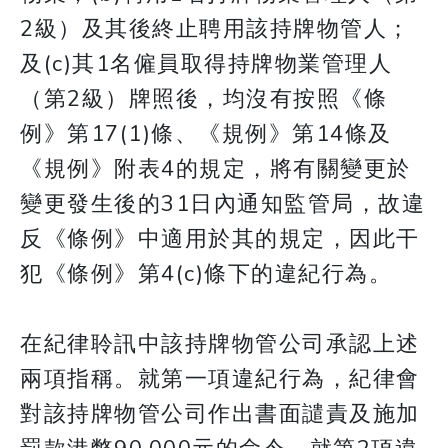
2級）及其後終止聘用該持牌物管人；
及(c)其1名僱員取得持牌物業管理人
（第2級）牌照後，均沒有按照《條
例》第17(1)條、《規例》第14條及
《規例》附表4的規定，將有關變更於
變更發生後的31日內通知監管局，故違
反《條例》中適用於其的規定，因此干
犯《條例》第4(c)條下的違紀行為。
在紀律聆訊中該持牌物管公司承認上述
兩項指稱。就第一項違紀行為，紀律會
對該持牌物管公司作出書面譴責及施加