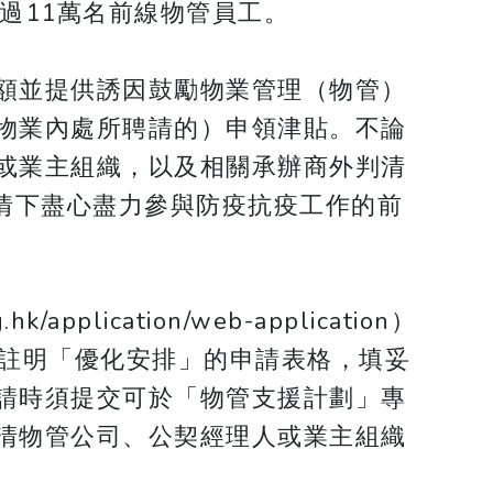
過11萬名前線物管員工。
額並提供誘因鼓勵物業管理（物管）
物業內處所聘請的）申領津貼。不論
或業主組織，以及相關承辦商外判清
情下盡心盡力參與防疫抗疫工作的前
lication/web-application）
/）下載註明「優化安排」的申請表格，填妥
請時須提交可於「物管支援計劃」專
清物管公司、公契經理人或業主組織