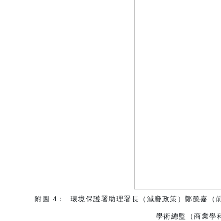
附圖 4： 環境保護署助理署長（減廢政策）鄭懿嘉
學術總監（商業學