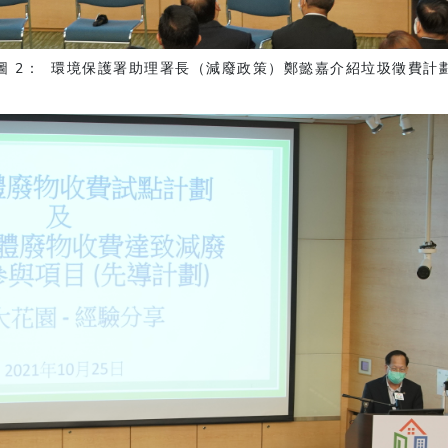
圖 2： 環境保護署助理署長（減廢政策）鄭懿嘉介紹垃圾徵費計