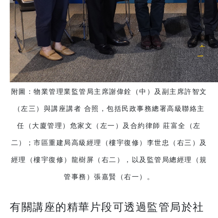
附圖：物業管理業監管局主席謝偉銓（中）及副主席許智文
（左三）與講座講者 合照，包括民政事務總署高級聯絡主
任（大廈管理）危家文（左一）及合約律師 莊富全（左
二）；市區重建局高級經理（樓宇復修）李世忠（右三）及
經理（樓宇復修）龍樹屏（右二），以及監管局總經理（規
管事務）張嘉賢（右一）。
有關講座的精華片段可透過監管局於社