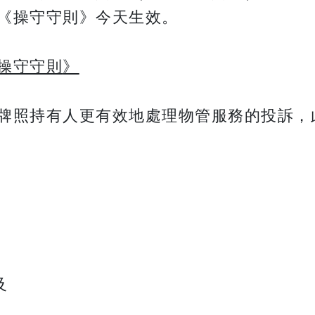
《操守守則》今天生效。
操守守則
》
牌照持有人更有效地處理物管服務的投訴，
及