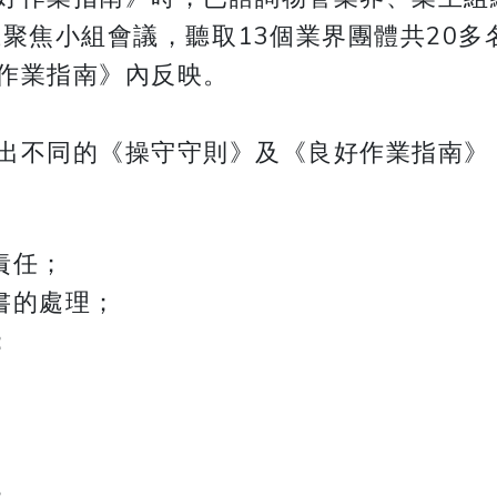
網上聚焦小組會議，聽取13個業界團體共20
作業指南》內反映。
範疇陸續發出不同的《操守守則》及《良好作業指
責任；
書的處理；
；