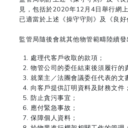
見，包括於2020年12月4日舉行
已適當於上述《操守守則》及《良好
​​​​​​​監管局隨後會就其他物管
處理代客戶收取的款項；
物管公司的委任結束後須履行的
就業主／法團會議委任代表的文
向客戶提供訂明資料及財務文件
防止貪污事宜；
應付緊急事故；
保障個人資料；