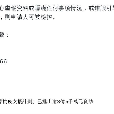
心虛報資料或隱瞞任何事項情況，或錯誤引
，則申請人可被檢控。
繫：
66
界抗疫支援計劃」已批出逾8億5千萬元資助