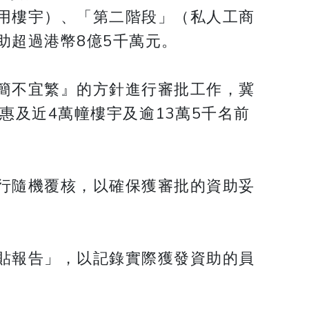
用樓宇）、「第二階段」（私人工商
助超過港幣8億5千萬元。
簡不宜繁』的方針進行審批工作，冀
惠及近4萬幢樓宇及逾13萬5千名前
行隨機覆核，以確保獲審批的資助妥
貼報告」，以記錄實際獲發資助的員