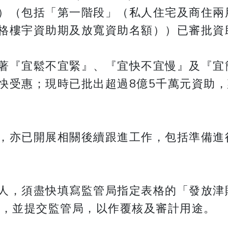
）（包括「第一階段」（私人住宅及商住兩
格樓宇資助期及放寬資助名額））已審批資
著『宜鬆不宜緊』、『宜快不宜慢』及『宜
快受惠；現時已批出超過8億5千萬元資助，
，亦已開展相關後續跟進工作，包括準備進
人，須盡快填寫監管局指定表格的「發放津
月，並提交監管局，以作覆核及審計用途。