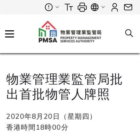
物業管理業監管局批
出首批物管人牌照
2020年8月20日（星期四）
香港時間18時00分