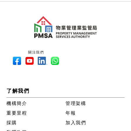
關注我們
了解我們
機構簡介
管理架構
重要里程
年報
採購
加入我們