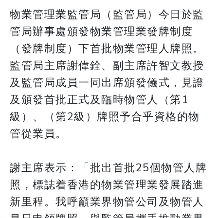
物業管理業監管局（監管局）今日於監
管局辦事處頒發物業管理業發牌制度
（發牌制度）下首批物業管理人牌照。
監管局主席謝偉銓、副主席許智文教授
及監管局成員一同出席頒發儀式，見證
及頒發首批正式及臨時物管人（第1
級）、（第2級）牌照予合乎資格的物
管從業員。
謝主席表示：「批出首批25個物管人牌
照，標誌着香港的物業管理業發展踏進
新里程。我呼籲業界物管公司及物管人