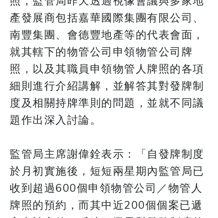
照，監管局昨天透過視像會議與多家地
產發展商包括嘉華國際集團有限公司、
南豐集團、會德豐地產等的代表會面，
就其轄下的物管公司申領物管公司牌
照，以及其職員申領物管人牌照的各項
細則進行介紹講解，並解答其對發牌制
度及相關持牌準則的問題，並就不同議
題作出深入討論。
監管局主席謝偉銓表示：「自發牌制度
於月初實施後，短短兩星期內監管局已
收到超過600個申領物管公司／物管人
牌照的預約，而其中近200個個案已遞