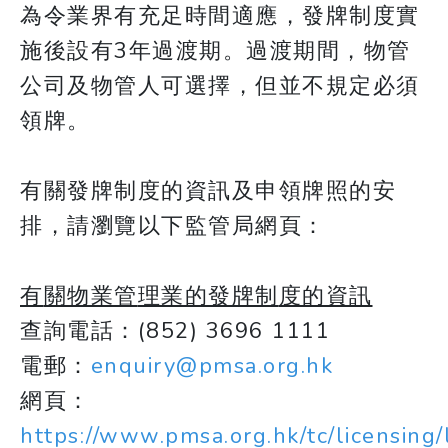
為令業界有充足時間適應，發牌制度實
施後設有3年過渡期。過渡期間，物管
公司及物管人可選擇，但並不規定必須
領牌。
有關發牌制度的資訊及申領牌照的安
排，請瀏覽以下監管局網頁：
有
關
物業管
理
業的發牌
制
度
的資
訊
查詢電話：(852) 3696 1111
電郵：
enquiry@pmsa.org.hk
網頁：
https://www.pmsa.org.hk/tc/licensing/