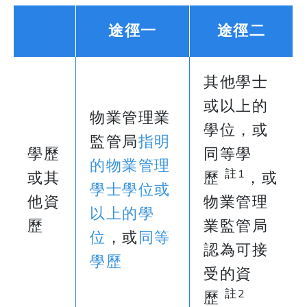
途徑一
途徑二
其他學士
或以上的
物業管理業
學位，或
監管局
指明
學歷
同等學
的物業管理
註1
或其
歷
，或
學士學位或
他資
物業管理
以上的學
歷
業監管局
位
，或
同等
認為可接
學歷
受的資
註2
歷