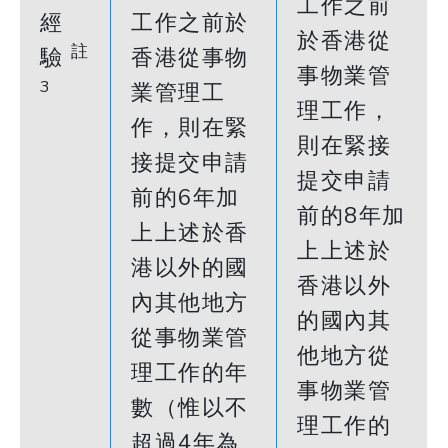
工作之前
經
工作之前於
於香港從
註
驗
香港從事物
事物業管
3
業管理工
理工作，
作，則在緊
則在緊接
接提交申請
提交申請
前的6年加
前的8年加
上上述於香
上上述於
港以外的國
香港以外
內其他地方
的國內其
從事物業管
他地方從
理工作的年
事物業管
數（惟以不
理工作的
超過4年為