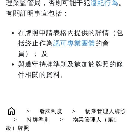
理業監管局，否則可能干犯
違紀行為
。
有關訂明事宜包括：
在牌照申請表格內提供的詳情（包
括終止作為
認可專業團體
的會
員）； 及
與遵守持牌準則及施加於牌照的條
件相關的資料。
>
>
發牌制度
物業管理人牌照
>
>
持牌準則
物業管理人（第1
級）牌照