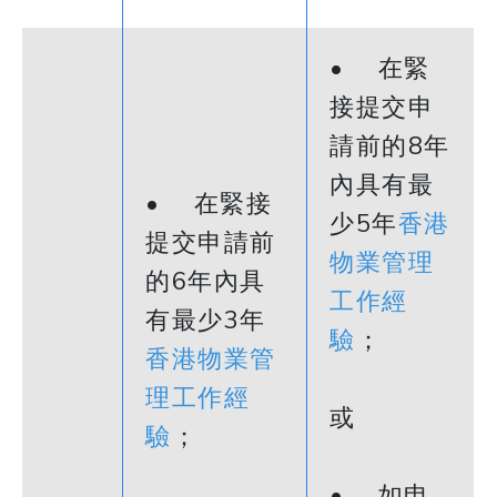
• 在緊
接提交申
請前的8年
內具有最
• 在緊接
少5年
香港
提交申請前
物業管理
的6年內具
工作經
有最少3年
驗
；
香港物業管
理工作經
或
驗
；
• 如申