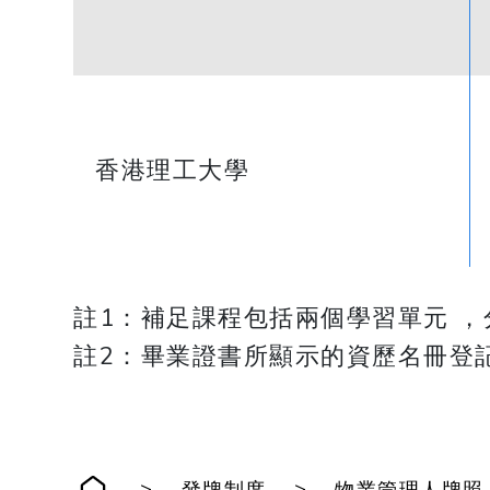
香港理工大學
註1：補足課程包括兩個學習單元 
​​​​​​​註2：畢業證書所顯示的資歷名冊登
>
>