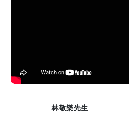
林敬樂先生