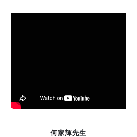
何家輝先生