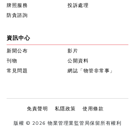
牌照服務
投訴處理
防貪諮詢
資訊中心
新聞公布
影片
刊物
公開資料
常見問題
網誌「物管非常事」
免責聲明
私隱政策
使用條款
版權 © 2026 物業管理業監管局保留所有權利