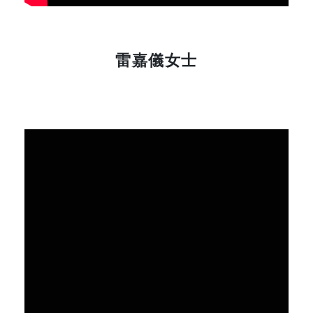
雷嘉儀女士