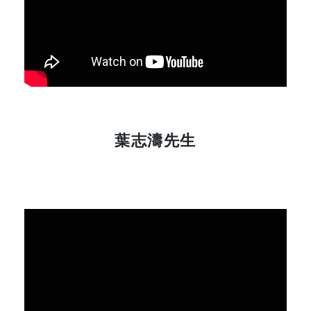
葉志濤先生