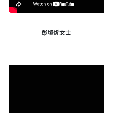
彭塏炘女士