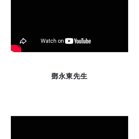
鄧永東先生