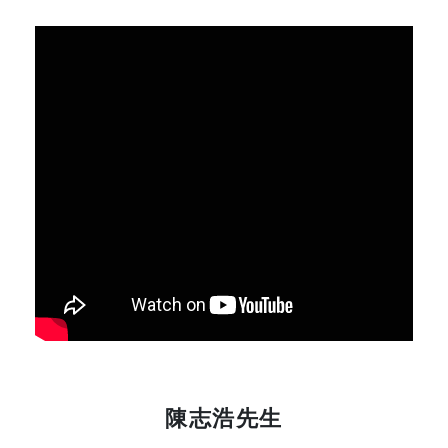
陳志浩先生