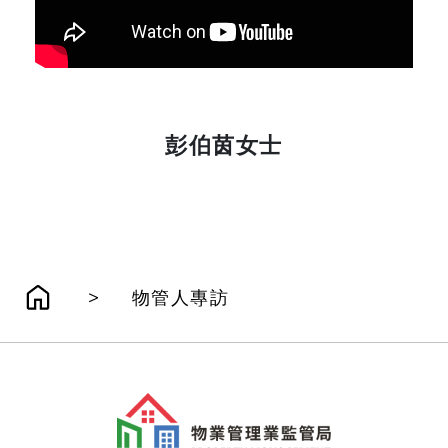
彭伯茵女士
>
物管人專訪