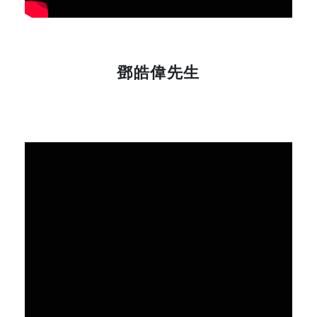
鄧皓偉先生