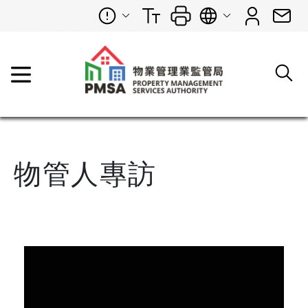
物管人專訪