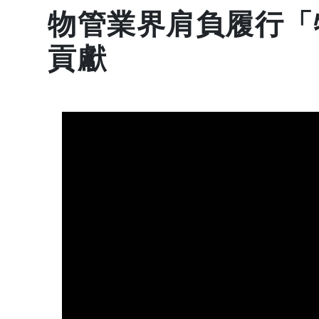
物管業界肩負履行「
貢獻