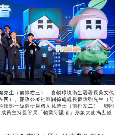
健先生（前排右三）、食物環境衛生署署長吳文傑
左四）、廉政公署社區關係處處長麥偉強先生（前
科技部一級調研員傅芃芃博士（前排左二），聯同
局成員主持監管局「物業守護者」形象大使揭盅儀