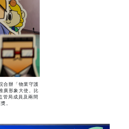
院合辦「物業守護
推廣形象大使。比
由監管局成員及兩間
頒獎。