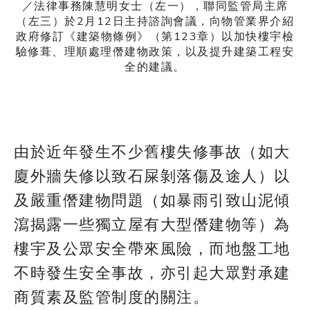
／法律事務陳慧明女士（左一），聯同監管局主席
（左三）於2月12日主持諮詢會議，向物管業界介紹
政府修訂《建築物條例》（第123章）以加快樓宇檢
驗修葺、理順處理僭建物政策，以及提升建築工程安
全的建議。
由於近年發生不少舊樓失修事故（如大
廈外牆失修以致石屎剝落傷及途人）以
及嚴重僭建物問題（如暴雨引致山泥傾
瀉揭露一些獨立屋有大型僭建物等）為
樓宇及公眾安全帶來風險，而地盤工地
不時發生安全事故，亦引起大眾對承建
商質素及監管制度的關注。