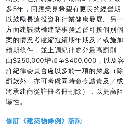
多5年，回應業界希望有更長的經營期
以鼓勵長遠投資和行業健康發展。另一
方面建議賦權建築事務監督可按個別個
案的情況考慮縮短續期年期及／或施加
續期條件，並上調紀律處分最高罰則，
由$250,000增加至$400,000，以及容
許紀律委員會處以多於一項的懲處（除
罰款外，亦可考慮同時命令譴責及／或
將承建商從註冊名冊刪除），以提高阻
嚇性。
修訂《建築物條例》諮詢