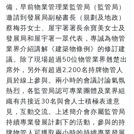
備，早前物業管理業監管局（監管局）
邀請到發展局副秘書長（規劃及地政）
蔡梅芬女士、屋宇署署長余寶美女士及
發展局和屋宇署一眾代表，專誠為物管
業界介紹講解《建築物條例》的修訂建
議。除了現場超過50位物管業界翹楚出
席外，另外有超過2,200名持牌物管人
員於線上參與。兩小時的會議討論氣氛
熱烈，各監管局認可專業團體及業界組
織有共接近30名與會人士積極表達意
見，互動交流。上述簡介會亦屬監管局
持續專業發展計劃下的活動，參與的持
牌物管人可獲取兩小時的持續專業發展