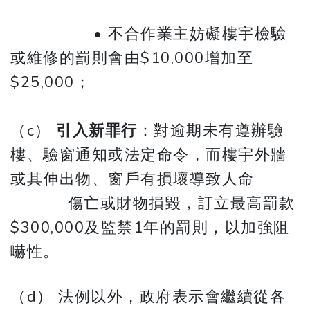
• 不合作業主妨礙樓宇檢驗
或維修的罰則會由$10,000增加至
$25,000；
（c）
引入新罪行
：對逾期未有遵辦驗
樓、驗窗通知或法定命令，而樓宇外牆
或其伸出物、窗戶有損壞導致人命
傷亡或財物損毀，訂立最高罰款
$300,000及監禁1年的罰則，以加強阻
嚇性。
（d） 法例以外，政府表示會繼續從各