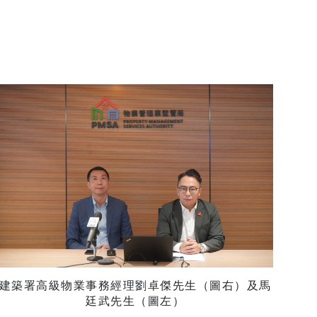
建築署高級物業事務經理劉卓傑先生（圖右）及馬
廷武先生（圖左）