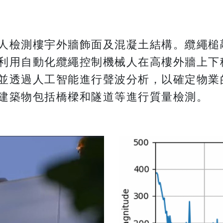
人檢測樓宇外牆飾面及混凝土結構。纜繩槌
利用自動化纜繩控制機械人在高樓外牆上下
並透過人工智能進行聲波分析，以確定物業
建築物包括橋樑和隧道等進行質量檢測。