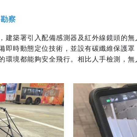
宇勘察
，建築署引入配備感測器及紅外線鏡頭的無
備即時動態定位技術，並設有碳纖維保護罩
的環境都能夠安全飛行。相比人手檢測，無