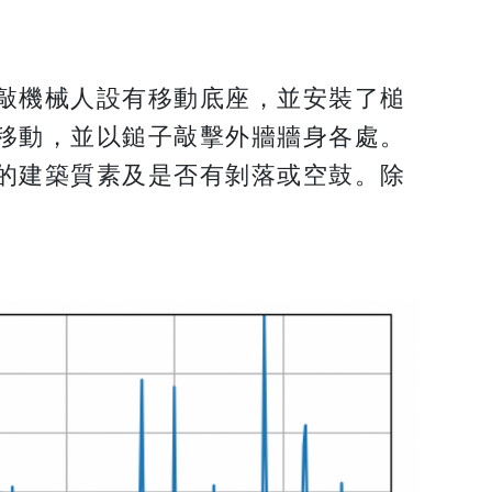
敲機械人設有移動底座，並安裝了槌
移動，並以鎚子敲擊外牆牆身各處。
的建築質素及是否有剝落或空鼓。除