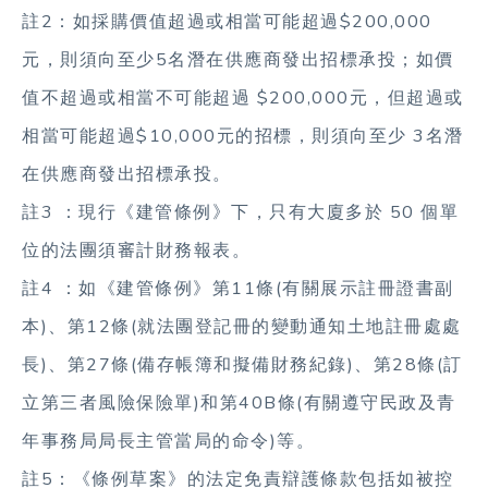
註2：如採購價值超過或相當可能超過$200,000
元，則須向至少5名潛在供應商發出招標承投；如價
值不超過或相當不可能超過 $200,000元，但超過或
相當可能超過$10,000元的招標，則須向至少 3名潛
在供應商發出招標承投。
註3 ：現行《建管條例》下，只有大廈多於 50 個單
位的法團須審計財務報表。
註4 ：如《建管條例》第11條(有關展示註冊證書副
本)、第12條(就法團登記冊的變動通知土地註冊處處
長)、第27條(備存帳簿和擬備財務紀錄)、第28條(訂
立第三者風險保險單)和第40B條(有關遵守民政及青
年事務局局長主管當局的命令)等。
註5：《條例草案》的法定免責辯護條款包括如被控