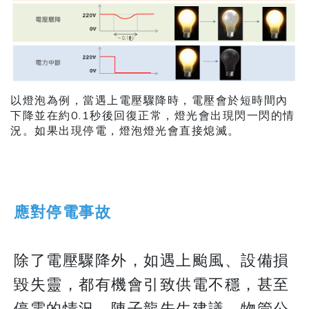
以燈泡為例，當遇上電壓驟降時，電壓會於短時間內
下降並在約0.1秒後回復正常，燈光會出現閃一閃的情
況。如果出現停電，燈泡燈光會直接熄滅。
應對停電事故
除了電壓驟降外，如遇上颱風、設備損
毀失靈，都有機會引致供電不穩，甚至
停電的情況。陳子龍先生建議，物管公