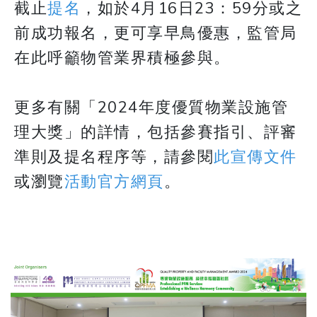
截止
提名
，如於4月16日23：59分或之
前成功報名，更可享早鳥優惠，監管局
在此呼籲物管業界積極參與。
​​​​​​​更多有關「2024年度優質物業設施管
理大獎」的詳情，包括參賽指引、評審
準則及提名程序等，請參閱
此宣傳文件
或瀏覽
活動官方網頁
。