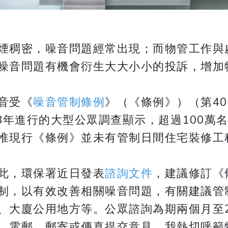
煙稠密，噪音問題經常出現；而物管工作與
噪音問題有機會衍生大大小小的投訴，增加
音受《
噪音管制條例
》（《條例》）（第4
18年進行的大型公眾調查顯示，超過100
惟現行《條例》並未有管制日間住宅裝修工
此，環保署近日發表
諮詢文件
，建議修訂《
制，以有效改善相關噪音問題，有關建議管
、大廈公用地方等。公眾諮詢為期兩個月至2
、電郵、郵寄或傳真提交意見。我熱切呼籲