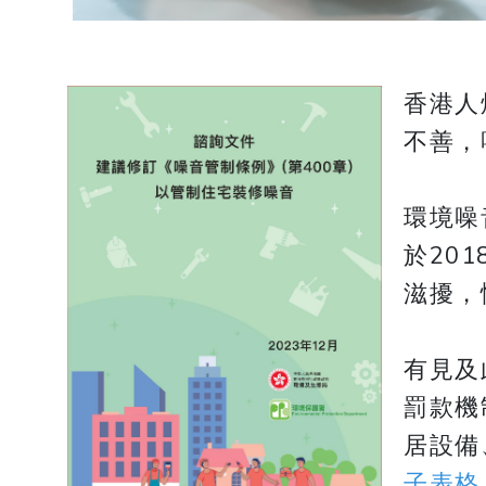
香港人
不善，
環境噪
於20
滋擾，
有見及
罰款機
居設備
子表格