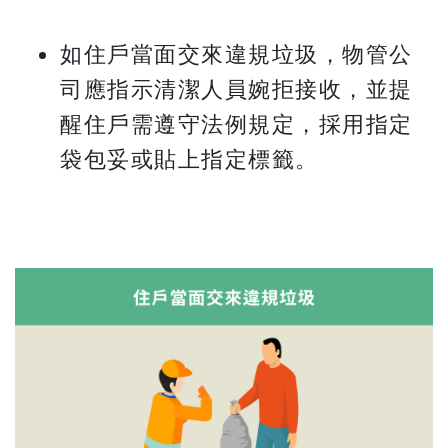
如住戶當面交來違規垃圾，物管公
司應指示清潔人員婉拒接收，並提
醒住戶需遵守法例規定，採用指定
袋包妥或貼上指定標籤。