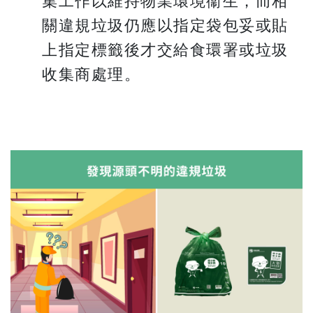
集工作以維持物業環境衞生，而相
關違規垃圾仍應以指定袋包妥或貼
上指定標籤後才交給食環署或垃圾
收集商處理。