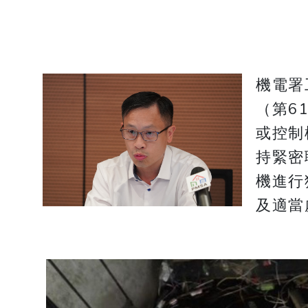
機電署
（第6
或控制
持緊密
機進行
及適當