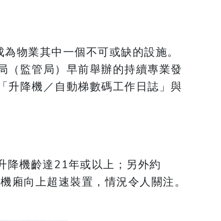
機成為物業其中一個不可或缺的設施。
局（監管局）早前舉辦的持續專業發
「升降機／自動梯數碼工作日誌」與
%升降機齡達21年或以上；另外約
止機廂向上超速裝置，情況令人關注。