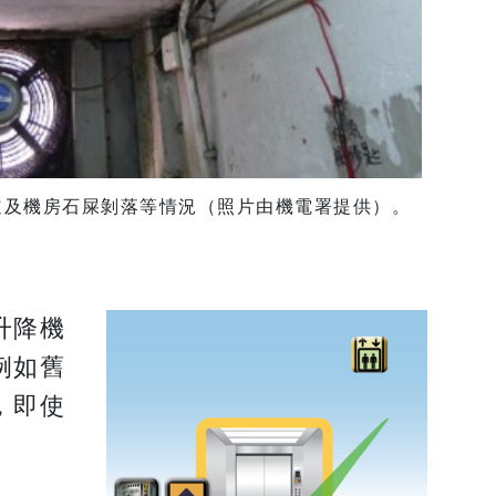
道及機房石屎剝落等情況（照片由機電署提供）。
升降機
例如舊
，即使