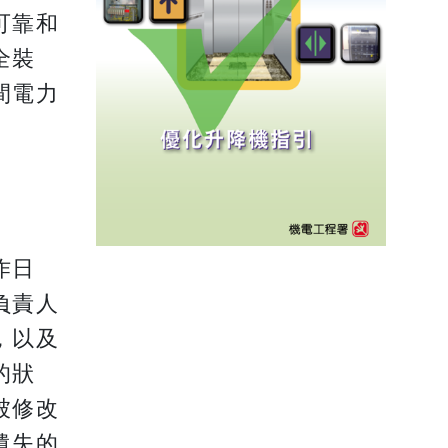
可靠和
全裝
間電力
作日
負責人
，以及
的狀
被修改
遺失的