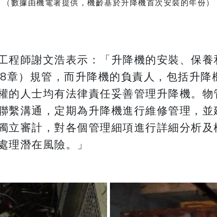
（數據由機電署提供，機齡基於升降機首次安裝的年份）
工程師謝文浩表示：「升降機的安裝、保養
18章）規管，而升降機的負責人，包括升
權的人士均有法律責任妥善管理升降機。物
聯繫溝通，定期為升降機進行維修管理，並
獨立審計，對各個管理細項進行詳細分析及
處理潛在風險。」