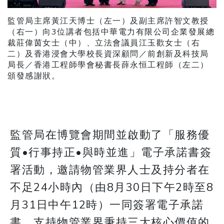
監管局主席黃江天博士（左一）及副主席許智文教授
（右一）向3位講者包括中華電力有限公司企業發展總
裁莊偉茵女士（中）、立法會議員江玉歡女士（右
二）及香港浸會大學校長資深顧問／前創新及科技局
局長／香港工程師學會秘書長薛永恒工程師（左二）
頒發感謝狀。
監管局在博覽會期間並啟動了「服務優
質•行事持正•與時並進」電子承諾書簽
署活動，邀請物管業界人士及持分者在
不足24小時內（由8月30日下午2時至8
月31日中午12時）一同簽署電子承諾
書，支持物管業界秉持三大核心價值的