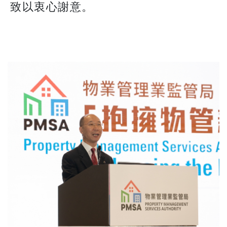
致以衷心謝意。