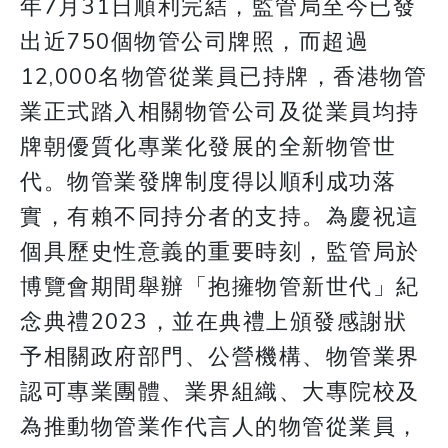
年7月31日順利完結，監管局至今已發
出近750個物管公司牌照，而超過
12,000名物管從業員已持牌，香港物管
業正式踏入相關物管公司及從業員均持
牌朝優質化專業化發展的全新物管世
代。物管業發牌制度得以順利成功落
實，有賴不同持分者的支持。為慶祝這
個具歷史性意義的重要時刻，監管局於
博覽會期間舉辦「抱擁物管新世代」紀
念典禮2023，並在典禮上頒發感謝狀
予相關政府部門、公營機構、物管業界
認可專業團體、業界組織、大專院校及
為推動物管業作代言人的物管從業員，